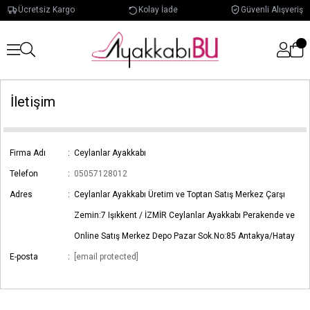
Ücretsiz Kargo
Kolay İade
Güvenli Alışveriş
İletişim
Firma Adı
:
Ceylanlar Ayakkabı
Telefon
:
05057128012
Adres
:
Ceylanlar Ayakkabı Üretim ve Toptan Satış Merkez Çarşı
Zemin:7 Işıkkent / İZMİR Ceylanlar Ayakkabı Perakende ve
Online Satış Merkez Depo Pazar Sok.No:85 Antakya/Hatay
E-posta
:
[email protected]