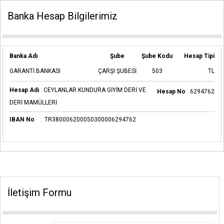
Banka Hesap Bilgilerimiz
Banka Adı
Şube
Şube Kodu
Hesap Tipi
GARANTİ BANKASI
ÇARŞI ŞUBESİ
503
TL
Hesap Adı
:
CEYLANLAR KUNDURA GİYİM DERİ VE
Hesap No
:
6294762
DERİ MAMÜLLERİ
IBAN No
:
TR380006200050300006294762
İletişim Formu