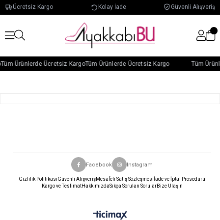
Ücretsiz Kargo
Kolay İade
Güvenli Alışveriş
Tüm Ürünlerde Ücretsiz Kargo
Tüm Ürünlerde Ücretsiz Kargo
Tüm Ürünl
Facebook
Instagram
Gizlilik Politikası
Güvenli Alışveriş
Mesafeli Satış Sözleşmesi
İade ve İptal Prosedürü
Kargo ve Teslimat
Hakkımızda
Sıkça Sorulan Sorular
Bize Ulaşın